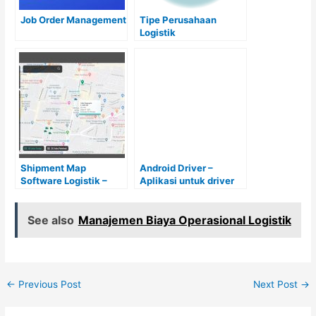
Job Order Management
Tipe Perusahaan
Logistik
Shipment Map
Android Driver –
Software Logistik –
Aplikasi untuk driver
Peta Pengiriman
logistik pengiriman
Barang
barang
See also
Manajemen Biaya Operasional Logistik
←
Previous Post
Next Post
→