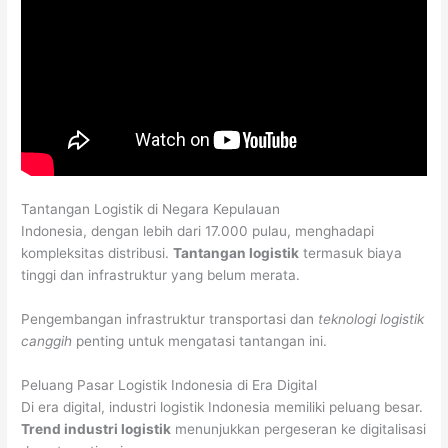
Tantangan Logistik di Negara Kepulauan
Indonesia, dengan lebih dari 17.000 pulau, menghadapi
kompleksitas distribusi.
Tantangan logistik
termasuk biaya
tinggi dan infrastruktur yang belum merata.
Pengembangan infrastruktur transportasi dan
teknologi logistik
canggih
penting untuk mengatasi tantangan ini.
Peluang Pasar Logistik Indonesia di Era Digital
Di era digital, industri logistik Indonesia memiliki peluang besar.
Trend industri logistik
menunjukkan pergeseran ke digitalisasi