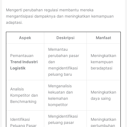
Mengerti perubahan regulasi membantu mereka
mengantisipasi dampaknya dan meningkatkan kemampuan
adaptasi.
Aspek
Deskripsi
Manfaat
Memantau
Pemantauan
perubahan pasar
Meningkatkan
Trend Industri
dan
kemampuan
Logistik
mengidentifikasi
beradaptasi
peluang baru
Menganalisis
Analisis
kekuatan dan
Meningkatkan
Kompetitor dan
kelemahan
daya saing
Benchmarking
kompetitor
Mengidentifikasi
Identifikasi
Meningkatkan
peluang pasar
Peluang Pasar
pertumbuhan