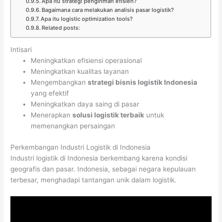
Apa itu strategi pengiriman efisien?
Bagaimana cara melakukan analisis pasar logistik?
Apa itu logistic optimization tools?
Related posts:
Intisari
Meningkatkan efisiensi operasional
Meningkatkan kualitas layanan
Mengembangkan
strategi bisnis logistik Indonesia
yang efektif
Meningkatkan daya saing di pasar
Menerapkan
solusi logistik terbaik
untuk
memenangkan persaingan
Perkembangan Industri Logistik di Indonesia
Industri logistik di Indonesia berkembang karena kondisi
geografis dan pasar. Indonesia, sebagai negara kepulauan
terbesar, menghadapi tantangan unik dalam logistik.