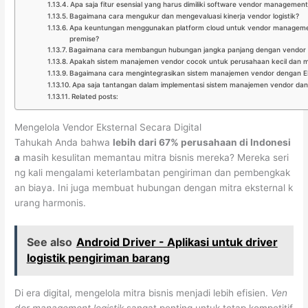
Apa saja fitur esensial yang harus dimiliki software vendor managemen
Bagaimana cara mengukur dan mengevaluasi kinerja vendor logistik?
Apa keuntungan menggunakan platform cloud untuk vendor manageme
premise?
Bagaimana cara membangun hubungan jangka panjang dengan vendor s
Apakah sistem manajemen vendor cocok untuk perusahaan kecil dan 
Bagaimana cara mengintegrasikan sistem manajemen vendor dengan E
Apa saja tantangan dalam implementasi sistem manajemen vendor da
Related posts:
Mengelola Vendor Eksternal Secara Digital
Tahukah Anda bahwa
lebih dari 67% perusahaan di Indonesi
a
masih kesulitan memantau mitra bisnis mereka? Mereka seri
ng kali mengalami keterlambatan pengiriman dan pembengkak
an biaya. Ini juga membuat hubungan dengan mitra eksternal k
urang harmonis.
See also
Android Driver - Aplikasi untuk driver
logistik pengiriman barang
Di era digital, mengelola mitra bisnis menjadi lebih efisien.
Ven
dor management logistik
sangat penting untuk tetap kompetitif