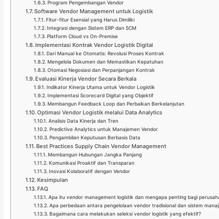
Program Pengembangan Vendor
Software Vendor Management untuk Logistik
Fitur-fitur Esensial yang Harus Dimiliki
Integrasi dengan Sistem ERP dan SCM
Platform Cloud vs On-Premise
Implementasi Kontrak Vendor Logistik Digital
Dari Manual ke Otomatis: Revolusi Proses Kontrak
Mengelola Dokumen dan Memastikan Kepatuhan
Otomasi Negosiasi dan Perpanjangan Kontrak
Evaluasi Kinerja Vendor Secara Berkala
Indikator Kinerja Utama untuk Vendor Logistik
Implementasi Scorecard Digital yang Objektif
Membangun Feedback Loop dan Perbaikan Berkelanjutan
Optimasi Vendor Logistik melalui Data Analytics
Analisis Data Kinerja dan Tren
Predictive Analytics untuk Manajemen Vendor
Pengambilan Keputusan Berbasis Data
Best Practices Supply Chain Vendor Management
Membangun Hubungan Jangka Panjang
Komunikasi Proaktif dan Transparan
Inovasi Kolaboratif dengan Vendor
Kesimpulan
FAQ
Apa itu vendor management logistik dan mengapa penting bagi perusa
Apa perbedaan antara pengelolaan vendor tradisional dan sistem manaj
Bagaimana cara melakukan seleksi vendor logistik yang efektif?