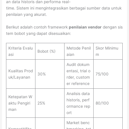
an data historis dan performa real-
time. Sistem ini mengintegrasikan berbagai sumber data untuk
penilaian yang akurat.
Berikut adalah contoh framework
penilaian vendor
dengan sis
tem bobot yang dapat disesuaikan:
Kriteria Evalu
Metode Penil
Skor Minimu
Bobot (%)
asi
aian
m
Audit dokum
Kualitas Prod
entasi, trial o
30%
75/100
uk/Layanan
rder, custom
er reference
Analisis data
Ketepatan W
historis, perf
aktu Pengiri
25%
80/100
ormance rep
man
ort
Market benc
Kompetitifita
hmarking, tot