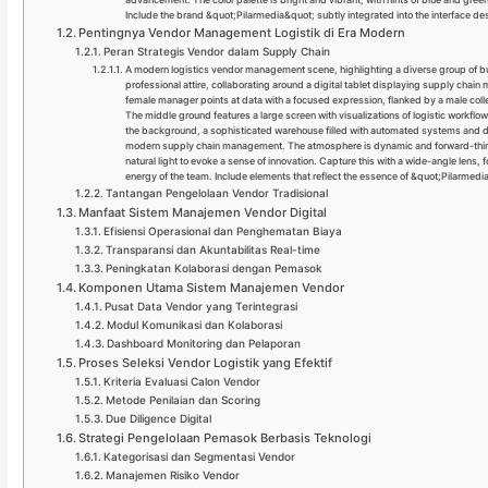
Include the brand &quot;Pilarmedia&quot; subtly integrated into the interface de
Pentingnya Vendor Management Logistik di Era Modern
Peran Strategis Vendor dalam Supply Chain
A modern logistics vendor management scene, highlighting a diverse group of bu
professional attire, collaborating around a digital tablet displaying supply chain m
female manager points at data with a focused expression, flanked by a male co
The middle ground features a large screen with visualizations of logistic workflow
the background, a sophisticated warehouse filled with automated systems and d
modern supply chain management. The atmosphere is dynamic and forward-thinki
natural light to evoke a sense of innovation. Capture this with a wide-angle lens, 
energy of the team. Include elements that reflect the essence of &quot;Pilarmedi
Tantangan Pengelolaan Vendor Tradisional
Manfaat Sistem Manajemen Vendor Digital
Efisiensi Operasional dan Penghematan Biaya
Transparansi dan Akuntabilitas Real-time
Peningkatan Kolaborasi dengan Pemasok
Komponen Utama Sistem Manajemen Vendor
Pusat Data Vendor yang Terintegrasi
Modul Komunikasi dan Kolaborasi
Dashboard Monitoring dan Pelaporan
Proses Seleksi Vendor Logistik yang Efektif
Kriteria Evaluasi Calon Vendor
Metode Penilaian dan Scoring
Due Diligence Digital
Strategi Pengelolaan Pemasok Berbasis Teknologi
Kategorisasi dan Segmentasi Vendor
Manajemen Risiko Vendor