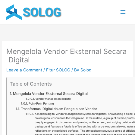
Skip
to
content
Mengelola Vendor Eksternal Secara
Digital
Leave a Comment
/
Fitur SOLOG
/ By
Solog
Table of Contents
Mengelola Vendor Eksternal Secara Digital
vendor management logistik
Poin-Poin Penting
Transformasi Digital dalam Pengelolaan Vendor
A modern digital vendor management system for logistics, showcasing a sleek, u
on a large touchscreen in the foreground. In the middle, a group of diverse profes
deeply engaged in discussion and pointing at the screen, embodying collaborati
background features a futuristic office setting with large windows allowing natural l
reflections on the polished surfaces. The atmosphere conveys a sense of efficie
advancement. The color palette is bright and vibrant, with hints of blue and gree