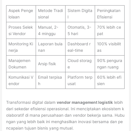
Aspek Penge
Metode Tradi
Sistem Digita
Peningkatan
lolaan
sional
l
Efisiensi
Proses Selek
Manual, 2-
Otomatis, 3-
70% lebih ce
si Vendor
4 minggu
5 hari
pat
Monitoring Ki
Laporan bula
Dashboard r
100% visibilit
nerja
nan
eal-time
as
Manajemen
Cloud storag
90% pengura
Arsip fisik
Dokumen
e
ngan ruang
Komunikasi V
Email terpisa
Platform terp
60% lebih efi
endor
h
usat
sien
Transformasi digital dalam
vendor management logistik
lebih
dari sekedar efisiensi operasional. Ini menciptakan ekosistem k
olaboratif di mana perusahaan dan vendor bekerja sama. Hubu
ngan yang lebih baik ini menghasilkan inovasi bersama dan pe
ncapaian tujuan bisnis yang mutual.