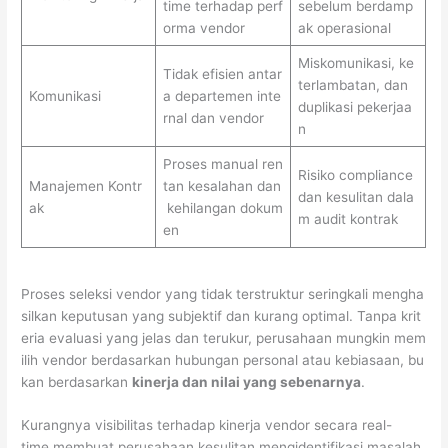
time terhadap perf
sebelum berdamp
orma vendor
ak operasional
Miskomunikasi, ke
Tidak efisien antar
terlambatan, dan
Komunikasi
a departemen inte
duplikasi pekerjaa
rnal dan vendor
n
Proses manual ren
Risiko compliance
Manajemen Kontr
tan kesalahan dan
dan kesulitan dala
ak
kehilangan dokum
m audit kontrak
en
Proses seleksi vendor yang tidak terstruktur seringkali mengha
silkan keputusan yang subjektif dan kurang optimal. Tanpa krit
eria evaluasi yang jelas dan terukur, perusahaan mungkin mem
ilih vendor berdasarkan hubungan personal atau kebiasaan, bu
kan berdasarkan
kinerja dan nilai yang sebenarnya
.
Kurangnya visibilitas terhadap kinerja vendor secara real-
time membuat perusahaan kesulitan mengidentifikasi masalah